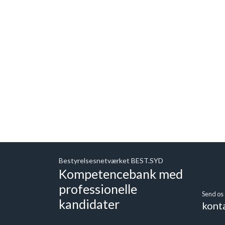
Bestyrelsesnetværket BEST.SYD
Kompetencebank med
professionelle
Send os 
kandidater
kont