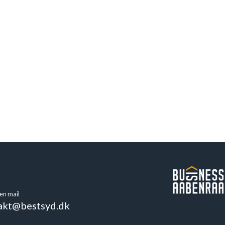
en mail
akt@bestsyd.dk