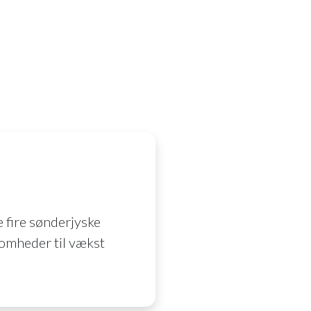
 fire sønderjyske
somheder til vækst