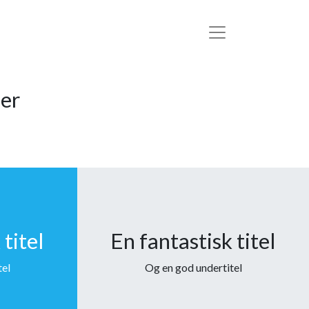
ser
 titel
En fantastisk titel
tel
Og en god undertitel