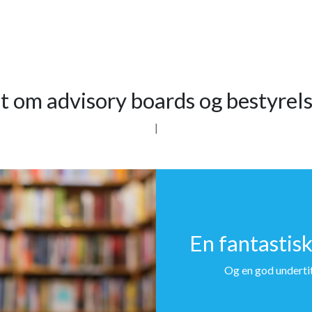
t om advisory boards og bestyrel
|
En fantastisk
Og en god underti